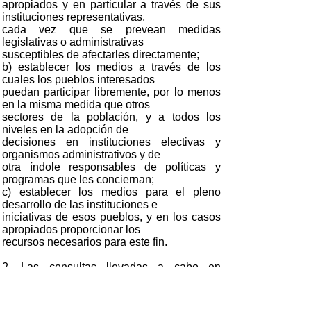
apropiados y en particular a través de sus
instituciones representativas,
cada vez que se prevean medidas
legislativas o administrativas
susceptibles de afectarles directamente;
b) establecer los medios a través de los
cuales los pueblos interesados
puedan participar libremente, por lo menos
en la misma medida que otros
sectores de la población, y a todos los
niveles en la adopción de
decisiones en instituciones electivas y
organismos administrativos y de
otra índole responsables de políticas y
programas que les conciernan;
c) establecer los medios para el pleno
desarrollo de las instituciones e
iniciativas de esos pueblos, y en los casos
apropiados proporcionar los
recursos necesarios para este fin.
2. Las consultas llevadas a cabo en
aplicación de este Convenio deberán
efectuarse de buena fe y de una manera
apropiada a las circunstancias, con la