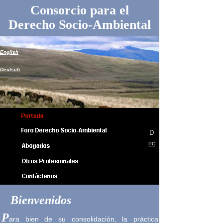
Consorcio para el
Derecho Socio-Ambiental
English
Deutsch
D
PC
Bienvenidos
P
ara bien de su consolidación, la práctica